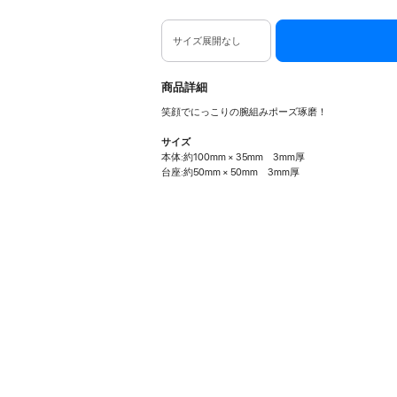
サイズ展開なし
商品詳細
笑顔でにっこりの腕組みポーズ琢磨！
サイズ
本体:約100mm × 35mm 3mm厚
台座:約50mm × 50mm 3mm厚