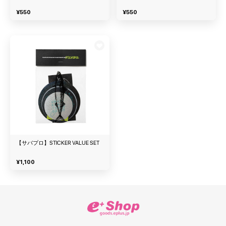
¥
550
¥
550
【サバプロ】STICKER VALUE SET
¥
1,100