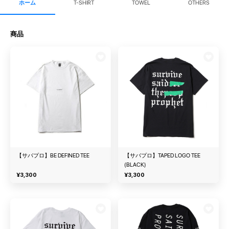
ホーム
T-SHIRT
TOWEL
OTHERS
商品
【サバプロ】BE DEFINED TEE
【サバプロ】TAPED LOGO TEE
(BLACK)
¥
3,300
¥
3,300