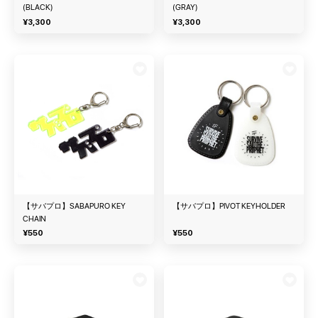
(BLACK)
(GRAY)
¥
3,300
¥
3,300
【サバプロ】SABAPURO KEY
【サバプロ】PIVOT KEYHOLDER
CHAIN
¥
550
¥
550