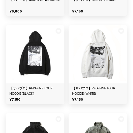
¥
6,600
¥
7,150
【サバプロ】REDEFINE TOUR
【サバプロ】REDEFINE TOUR
HOODIE (BLACK)
HOODIE (WHITE)
¥
7,150
¥
7,150